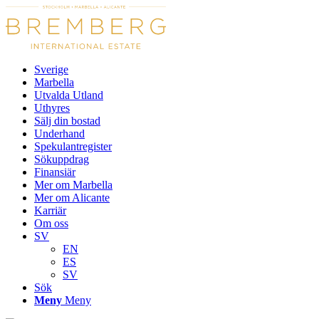
Sverige
Marbella
Utvalda Utland
Uthyres
Sälj din bostad
Underhand
Spekulantregister
Sökuppdrag
Finansiär
Mer om Marbella
Mer om Alicante
Karriär
Om oss
SV
EN
ES
SV
Sök
Meny
Meny