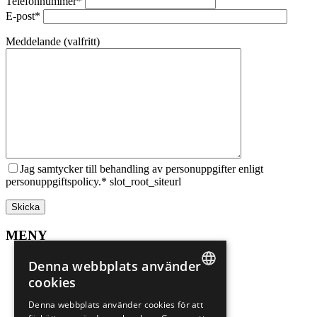
Telefonnummer*
E-post*
Meddelande (valfritt)
Jag samtycker till behandling av personuppgifter enligt
personuppgiftspolicy.* slot_root_siteurl
MENY
Sälj din bostad
Denna webbplats använder
Spekulantregister
cookies
Mer om Marbella
SWEDISH
Mer om Alicante
Denna webbplats använder cookies för att
Sökuppdrag