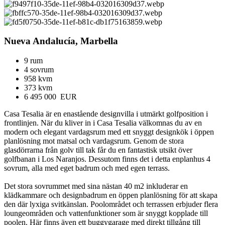
Nueva Andalucía, Marbella
9 rum
4 sovrum
958 kvm
373 kvm
6 495 000 EUR
Casa Tesalia är en enastående designvilla i utmärkt golfposition i
frontlinjen. När du kliver in i Casa Tesalia välkomnas du av en
modern och elegant vardagsrum med ett snyggt designkök i öppen
planlösning mot matsal och vardagsrum. Genom de stora
glasdörrarna från golv till tak får du en fantastisk utsikt över
golfbanan i Los Naranjos. Dessutom finns det i detta enplanhus 4
sovrum, alla med eget badrum och med egen terrass.
Det stora sovrummet med sina nästan 40 m2 inkluderar en
klädkammare och designbadrum en öppen planlösning för att skapa
den där lyxiga svitkänslan. Poolområdet och terrassen erbjuder flera
loungeområden och vattenfunktioner som är snyggt kopplade till
poolen. Här finns även ett buggygarage med direkt tillgång till