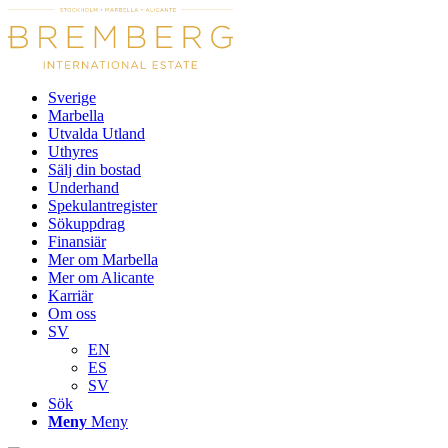
Sverige
Marbella
Utvalda Utland
Uthyres
Sälj din bostad
Underhand
Spekulantregister
Sökuppdrag
Finansiär
Mer om Marbella
Mer om Alicante
Karriär
Om oss
SV
EN
ES
SV
Sök
Meny
Meny