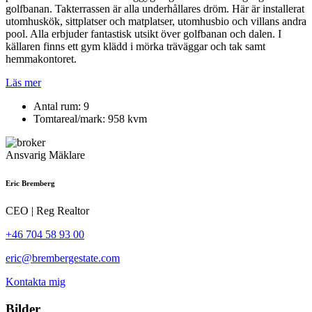
golfbanan. Takterrassen är alla underhållares dröm. Här är installerat
utomhuskök, sittplatser och matplatser, utomhusbio och villans andra
pool. Alla erbjuder fantastisk utsikt över golfbanan och dalen. I
källaren finns ett gym klädd i mörka träväggar och tak samt
hemmakontoret.
Läs mer
Antal rum
: 9
Tomtareal/mark
: 958 kvm
Ansvarig Mäklare
Eric Bremberg
CEO | Reg Realtor
+46 704 58 93 00
eric@brembergestate.com
Kontakta mig
Bilder