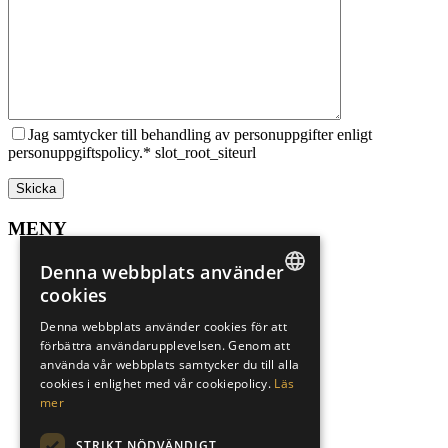
Jag samtycker till behandling av personuppgifter enligt
personuppgiftspolicy.* slot_root_siteurl
MENY
Sälj din bostad
Denna webbplats använder
Spekulantregister
cookies
Mer om Marbella
SWEDISH
Mer om Alicante
Denna webbplats använder cookies för att
Sökuppdrag
förbättra användarupplevelsen. Genom att
ENGLISH
Underhand
använda vår webbplats samtycker du till alla
Finansiär
SPANISH
cookies i enlighet med vår cookiepolicy.
Läs
Karriär
mer
Om oss
Integritetspolicy
STRIKT NÖDVÄNDIGT