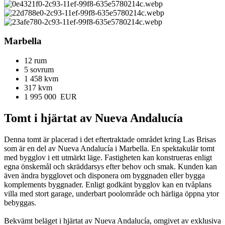
Marbella
12 rum
5 sovrum
1 458 kvm
317 kvm
1 995 000 EUR
Tomt i hjärtat av Nueva Andalucía
Denna tomt är placerad i det eftertraktade området kring Las Brisas
som är en del av Nueva Andalucía i Marbella. En spektakulär tomt
med bygglov i ett utmärkt läge. Fastigheten kan konstrueras enligt
egna önskemål och skräddarsys efter behov och smak. Kunden kan
även ändra bygglovet och disponera om byggnaden eller bygga
komplements byggnader. Enligt godkänt bygglov kan en tvåplans
villa med stort garage, underbart poolområde och härliga öppna ytor
bebyggas.
Bekvämt beläget i hjärtat av Nueva Andalucía, omgivet av exklusiva