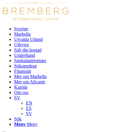
Sverige
Marbella
Utvalda Utland
Uthyres
Sälj din bostad
Underhand
Spekulantregister
Sökuppdrag
Finansiär
Mer om Marbella
Mer om Alicante
Karriär
Om oss
SV
EN
ES
SV
Sök
Meny
Meny