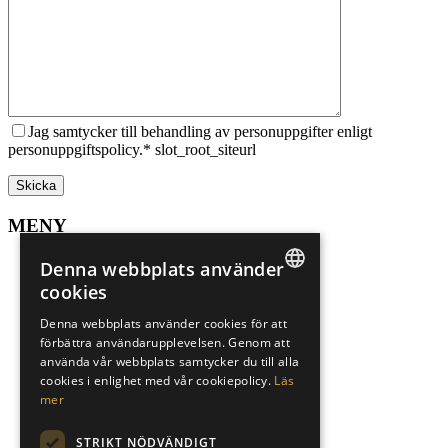
Jag samtycker till behandling av personuppgifter enligt
personuppgiftspolicy.* slot_root_siteurl
MENY
Sälj din bostad
Denna webbplats använder
Spekulantregister
cookies
Mer om Marbella
SWEDISH
Mer om Alicante
Denna webbplats använder cookies för att
Sökuppdrag
förbättra användarupplevelsen. Genom att
ENGLISH
Underhand
använda vår webbplats samtycker du till alla
Finansiär
SPANISH
cookies i enlighet med vår cookiepolicy.
Läs
Karriär
mer
Om oss
Integritetspolicy
STRIKT NÖDVÄNDIGT