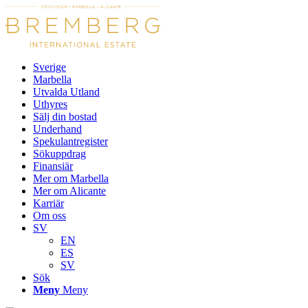
Sverige
Marbella
Utvalda Utland
Uthyres
Sälj din bostad
Underhand
Spekulantregister
Sökuppdrag
Finansiär
Mer om Marbella
Mer om Alicante
Karriär
Om oss
SV
EN
ES
SV
Sök
Meny
Meny