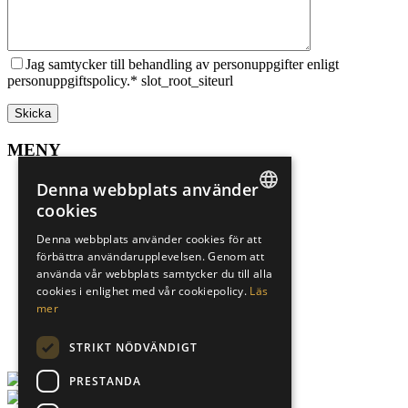
Jag samtycker till behandling av personuppgifter enligt
personuppgiftspolicy.* slot_root_siteurl
MENY
Sälj din bostad
Denna webbplats använder
Spekulantregister
cookies
Mer om Marbella
SWEDISH
Mer om Alicante
Denna webbplats använder cookies för att
Sökuppdrag
förbättra användarupplevelsen. Genom att
ENGLISH
Underhand
använda vår webbplats samtycker du till alla
Finansiär
SPANISH
cookies i enlighet med vår cookiepolicy.
Läs
Karriär
mer
Om oss
Integritetspolicy
STRIKT NÖDVÄNDIGT
PRESTANDA