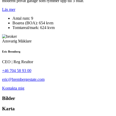
modernt privat garage som rymmer upp till 3 bilar.
Läs mer
Antal rum
: 9
Boarea (BOA)
: 654 kvm
Tomtareal/mark
: 624 kvm
Ansvarig Mäklare
Eric Bremberg
CEO | Reg Realtor
+46 704 58 93 00
eric@brembergestate.com
Kontakta mig
Bilder
Karta