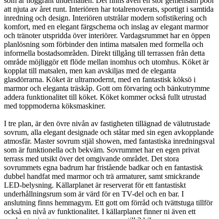
som är noggrant underhållen. Det finns även en stor gemensam pool
att njuta av året runt. Interiören har totalrenoverats, sportigt i samtida
inredning och design. Interiören utstrålar modern sofistikering och
komfort, med en elegant färgschema och inslag av elegant marmor
och tränoter utspridda över interiörer. Vardagsrummet har en öppen
planlösning som förbinder den intima matsalen med formella och
informella bostadsområden. Direkt tillgång till terrassen från detta
område möjliggör ett flöde mellan inomhus och utomhus. Köket är
kopplat till matsalen, men kan avskiljas med de eleganta
glasdörrarna. Köket är ultramodernt, med en fantastisk köksö i
marmor och eleganta träskåp. Gott om förvaring och bänkutrymme
addera funktionalitet till köket. Köket kommer också fullt utrustad
med toppmoderna köksmaskiner.
I tre plan, är den övre nivån av fastigheten tillägnad de välutrustade
sovrum, alla elegant designade och ståtar med sin egen avkopplande
atmosfär. Master sovrum stjäl showen, med fantastiska inredningsval
som är funktionella och bekväm. Sovrummet har en egen privat
terrass med utsikt över det omgivande området. Det stora
sovrummets egna badrum har fristående badkar och en fantastisk
dubbel handfat med marmor och trä armaturer, samt smickrande
LED-belysning. Källarplanet är reserverat för ett fantastiskt
underhållningsrum som är värd för en TV-del och en bar. I
anslutning finns hemmagym. Ett gott om förråd och tvättstuga tillför
också en nivå av funktionalitet. I källarplanet finner ni även ett