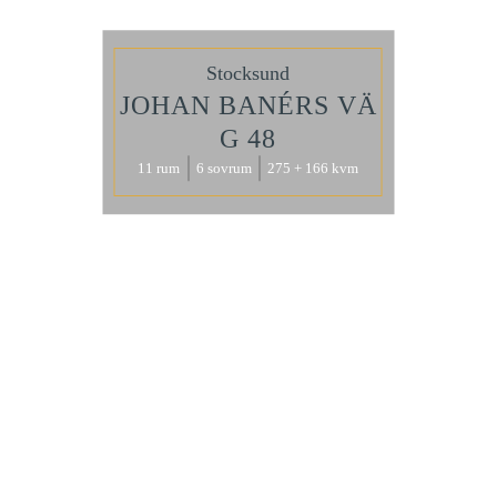
Stocksund
JOHAN BANÉRS VÄ
G 48
11 rum
6 sovrum
275 + 166 kvm