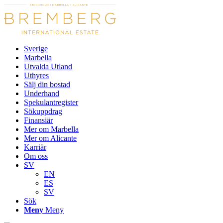
Sverige
Marbella
Utvalda Utland
Uthyres
Sälj din bostad
Underhand
Spekulantregister
Sökuppdrag
Finansiär
Mer om Marbella
Mer om Alicante
Karriär
Om oss
SV
EN
ES
SV
Sök
Meny
Meny