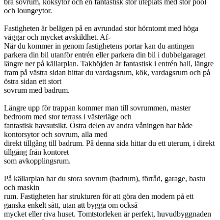
bra sovrum, köksytor och en fantastisk stor uteplats med stor pool
och loungeytor.
Fastigheten är belägen på en avrundad stor hörntomt med höga
väggar och mycket avskildhet. Af-
När du kommer in genom fastighetens portar kan du antingen
parkera din bil utanför entrén eller parkera din bil i dubbelgaraget
längre ner på källarplan. Takhöjden är fantastisk i entrén hall, längre
fram på västra sidan hittar du vardagsrum, kök, vardagsrum och på
östra sidan ett stort
sovrum med badrum.
Längre upp för trappan kommer man till sovrummen, master
bedroom med stor terrass i västerläge och
fantastisk havsutsikt. Östra delen av andra våningen har både
kontorsytor och sovrum, alla med
direkt tillgång till badrum. På denna sida hittar du ett uterum, i direkt
tillgång från kontoret
som avkopplingsrum.
På källarplan har du stora sovrum (badrum), förråd, garage, bastu
och maskin
rum. Fastigheten har strukturen för att göra den modern på ett
ganska enkelt sätt, utan att bygga om också
mycket eller riva huset. Tomtstorleken är perfekt, huvudbyggnaden