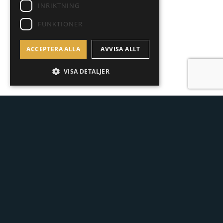
INRIKTNING
FUNKTIONER
ACCEPTERA ALLA
AVVISA ALLT
VISA DETALJER
Eric Bremberg
CEO | Reg Realtor
+46 704 58 93 00