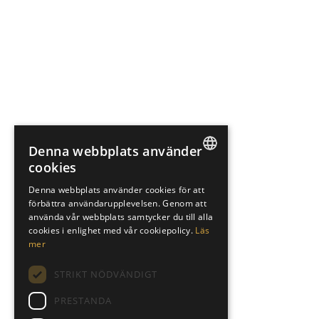
Denna webbplats använder
cookies
SWEDISH
Denna webbplats använder cookies för att
förbättra användarupplevelsen. Genom att
ENGLISH
använda vår webbplats samtycker du till alla
SPANISH
cookies i enlighet med vår cookiepolicy.
Läs
mer
STRIKT NÖDVÄNDIGT
PRESTANDA