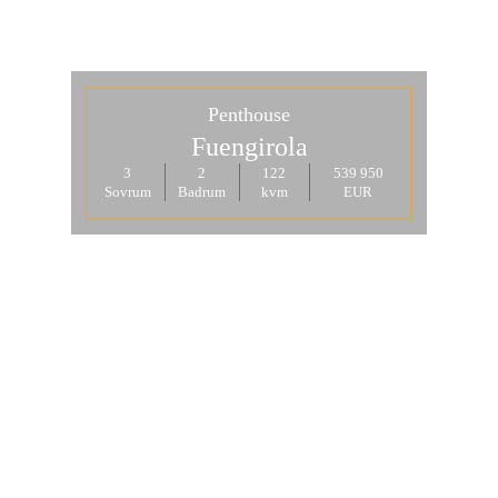
Penthouse
Fuengirola
3
2
122
539 950
Sovrum
Badrum
kvm
EUR