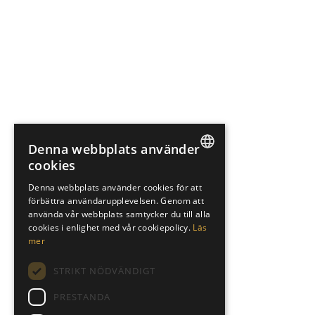
Denna webbplats använder
cookies
SWEDISH
Denna webbplats använder cookies för att
förbättra användarupplevelsen. Genom att
ENGLISH
använda vår webbplats samtycker du till alla
SPANISH
cookies i enlighet med vår cookiepolicy.
Läs
mer
STRIKT NÖDVÄNDIGT
PRESTANDA