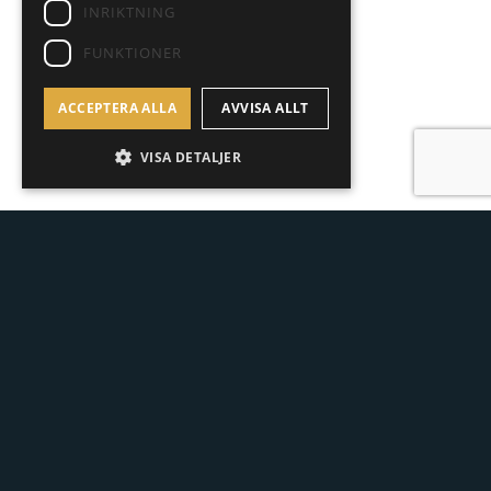
INRIKTNING
FUNKTIONER
ACCEPTERA ALLA
AVVISA ALLT
VISA DETALJER
Eric Bremberg
CEO | Reg Realtor
+46 704 58 93 00