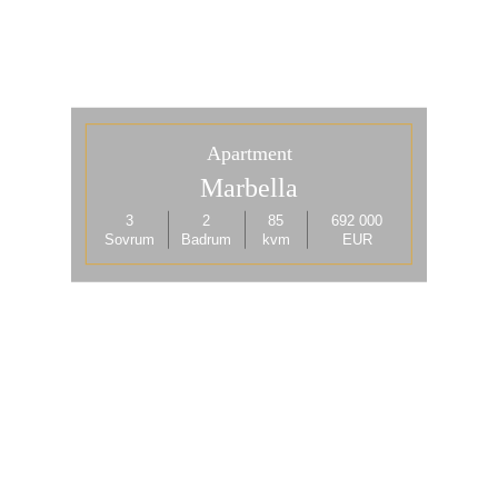
Apartment
Marbella
3
2
85
692 000
Sovrum
Badrum
kvm
EUR