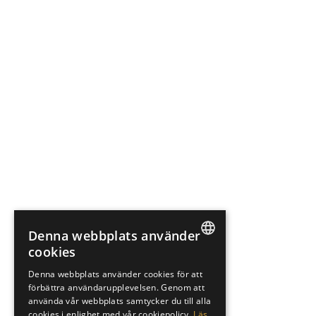
Denna webbplats använder
cookies
SWEDISH
Denna webbplats använder cookies för att
förbättra användarupplevelsen. Genom att
ENGLISH
använda vår webbplats samtycker du till alla
cookies i enlighet med vår cookiepolicy.
Läs