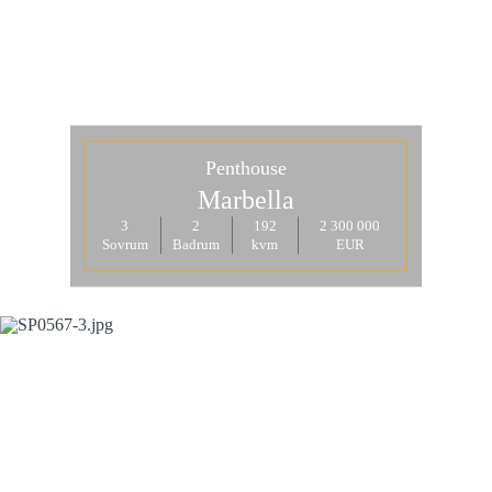
Penthouse
Marbella
3
2
192
2 300 000
Sovrum
Badrum
kvm
EUR